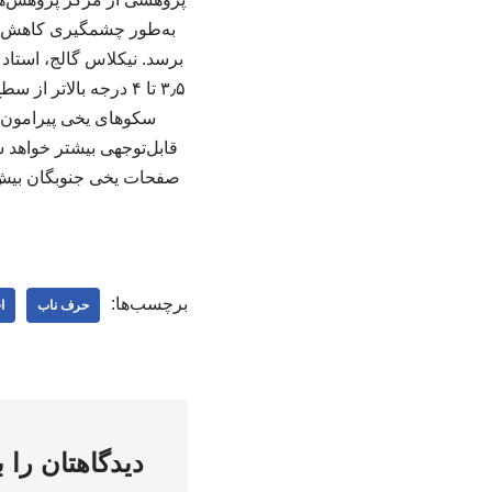
برسد. نیکلاس گالج، استاد
۳٫۵ تا ۴ درجه بالا
سکوهای یخی پیرامون ق
صفحات یخی جنوبگان بیش ا
برچسب‌ها:
حرف ناب
ا
دیدگاهتان را 