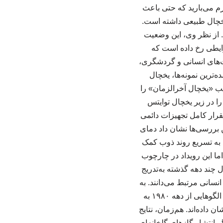
گرم می‌بارید که حتی باعث
خچال طبیعی داشته است.
. از نظر وی، این وضعیت
ایطی رخ داده است که
ت‌های انسانی و گردشگری،
‌ترین نمونه‌ها، یخچال
ب «یخچال آخرالزمان» را
ا در زیر یخچال توایتس
تقرار کامل تجهیزات دائمی
ین بررسی‌ها نشان داد دمای
 به تسریع روند ذوب کمک
اما این رویداد در چارچوب
 چند دهه گذشته به‌تدریج
نسانی مرتبط می‌دانند. به
گفته کوردرو، موج گرمای اخیر درنتیجه وزش بسیار شدید بادهای غربی شکل گرفته است. چنین الگوهایی از دهه ۱۹۸۰ به
 داده‌اند. هم‌زمان، نتایج
 انتشار گازهای گلخانه‌ای