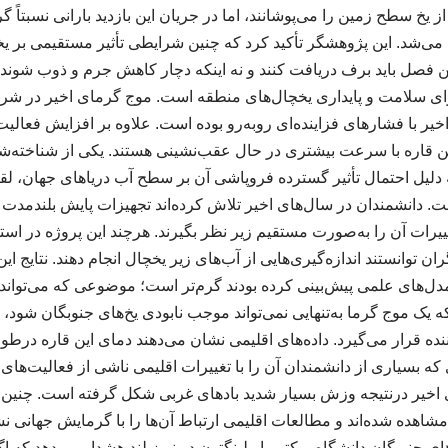
 از یخ سطح زمین را می‌پوشانند، اما در جریان این بازدید بارانی نسبتاً 
‌شد. این پژوهشگر تأکید کرد که چنین شرایطی تأثیر مستقیمی بر ی
 این فصل باید برف دریافت کنند و نه اینکه دچار کاهش جرم و ذوب شوند
 برای سلامت و پایداری یخچال‌های منطقه است. موج گرمای اخیر در شر
یر با فشارهای فزاینده‌ای روبه‌رو بوده است. علاوه بر افزایش فعالی
ن قاره با سرعت بیشتری در حال عقب‌نشینی هستند. یکی از شناخته‌شده
دلیل احتمال تأثیر گسترده فروپاشی آن بر سطح آب دریاهای جهان، لق
. دانشمندان در سال‌های اخیر تلاش کرده‌اند تجهیزات پایش بلندمدت ر
تغییرات آن را به‌صورت مستقیم زیر نظر بگیرند. هرچند این پروژه در اس
 توانستند اندازه‌گیری‌هایی از آب‌های زیر یخچال انجام دهند. نتایج ا
 مدل‌های علمی پیش‌بینی کرده بودند گرم‌تر است؛ موضوعی که می‌تواند
که یک موج گرما به‌تنهایی نمی‌تواند موجب نابودی یخ‌های جنوبگان شود، 
نده قرار می‌گیرد. داده‌های اقلیمی نشان می‌دهند دمای این قاره درطول
ه بسیاری از دانشمندان آن را با تغییرات اقلیمی ناشی از فعالیت‌های ا
شاهده شده‌اند و مطالعات اقلیمی ارتباط آن‌ها را با گرمایش جهانی نشان
جنوبگان دانشگاه ویکتوریا ولینگتون در نیوزیلند هشدار می‌دهد که اگر