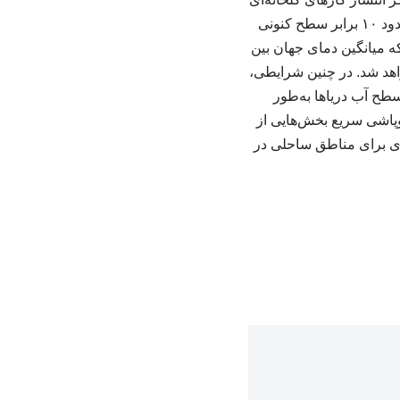
به‌طور چشمگیری کاهش نیابد، میزان ذوب یخ‌های جنوبگان تا پایان قرن حاضر ممکن است به حدود ۱۰ برابر سطح کنونی
ه میانگین دمای جهان بین
واهد شد. در چنین شرایطی،
طح آب دریاها به‌طور
ز ۴ درجه فراتر رود، احتمال فروپاشی سریع بخش‌هایی از
ای برای مناطق ساحلی در