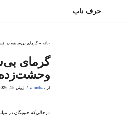
حرف ناب
پرش
به
محتوا
خانه
»
گرمای بی‌سابقه در قط
گرمای بی‌س
وحشت‌زده 
از
aminkav
ژوئن 15, 2026
درحالی‌که جنوبگان در میا