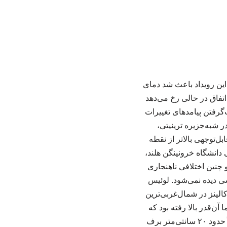
 این رویداد باعث شد دمای
ش یابد. این اتفاق در حالی رخ می‌دهد
‌گرفتن پیامدهای تغییرات
۶ ژوئن پژوهشگران مستقر در شبه‌جزیره ترینیتی،
دند که به‌طور قابل‌توجهی بالاتر از نقطه
 دانشگاه خرونینگن هلند،
ان بوده و چنین اختلافی ناهنجاری
سی دیده نمی‌شود. لوئیس
الینز در شمال‌غربی‌ترین
آن‌قدر بالا رفته بود که
تقریباً همه چیز در فضای باز در حال ذوب شدن بود. او توضیح داد که در این زمان از سال معمولاً حدود ۲۰ سانتی‌متر برف