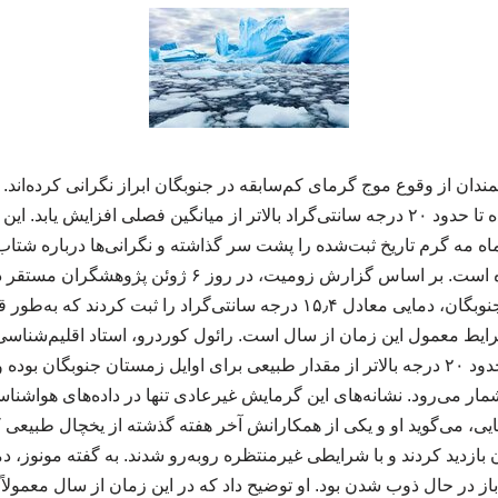
ندان از وقوع موج گرمای کم‌سابقه در جنوبگان ابراز نگرانی کرده‌اند.
برخی نقاط این قاره یخ‌زده تا حدود ۲۰ درجه سانتی‌گراد بالاتر از میانگین فصلی افزای
اه مه گرم تاریخ ثبت‌شده را پشت سر گذاشته و نگرانی‌ها درباره شتاب
اقلیمی را افزایش داده است. بر اساس گزارش زومیت، در روز 
شمالی‌ترین بخش قاره جنوبگان، دمایی معادل ۱۵٫۴ درجه سانتی‌گراد را ثبت کر
شرایط معمول این زمان از سال است. رائول کوردرو، استاد اقلیم‌شناسی
می‌گوید دمای ثبت‌شده حدود ۲۰ درجه بالاتر از مقدار طبیعی برای اوایل زمستان جنوبگ
مار می‌رود. نشانه‌های این گرمایش غیرعادی تنها در داده‌های هواشنا
ی، می‌گوید او و یکی از همکارانش آخر هفته گذشته از یخچال طبیعی ک
زدید کردند و با شرایطی غیرمنتظره روبه‌رو شدند. به گفته مونوز، دما 