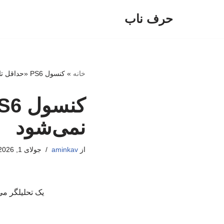
حرف ناب
پرش
به
محتوا
خانه
»
کنسول PS6 «حداقل تا سال ۲۰۲۸» عرضه نمی‌شود
نمی‌شود
از
aminkav
جولای 1, 2026
یک تحلیلگر می‌گوید که احت