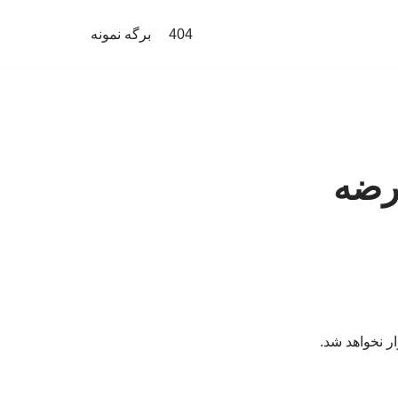
404
برگه نمونه
 تا سال ۲۰۲۸» عرضه