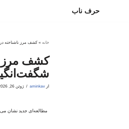
حرف ناب
پرش
به
محتوا
خانه
»
کشف مرز ناشناخته در ز
کشف مرز نا
شگفت‌انگیز
از
aminkav
ژوئن 26, 2026
مطالعه‌ای جدید نشان می‌د