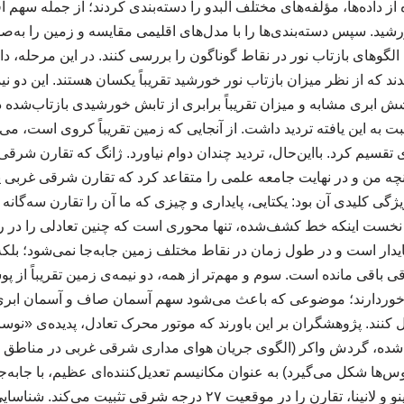
از داده‌ها، مؤلفه‌های مختلف آلبدو را دسته‌بندی کردند؛ از جمله سهم ا
شید. سپس دسته‌بندی‌ها را با مدل‌های اقلیمی مقایسه و زمین را به‌
الگوهای بازتاب نور در نقاط گوناگون را بررسی کنند. در این مرحله، دان
 که از نظر میزان بازتاب نور خورشید تقریباً یکسان هستند. این دو 
پوشش ابری مشابه و میزان تقریباً برابری از تابش خورشیدی بازتاب‌ش
بت به این یافته تردید داشت. از آنجایی که زمین تقریباً کروی است، می
قسیم کرد. بااین‌حال، تردید چندان دوام نیاورد. ژانگ که تقارن شرقی 
آنچه من و در نهایت جامعه علمی را متقاعد کرد که تقارن شرقی غربی پدی
 کلیدی آن بود: یکتایی، پایداری و چیزی که ما آن را تقارن سه‌گانه م
 نخست اینکه خط کشف‌شده، تنها محوری است که چنین تعادلی را در 
درجه شرقی باقی مانده است. سوم و مهم‌تر از همه، دو نیمه‌ی زمین تقریباً
رخوردارند؛ موضوعی که باعث می‌شود سهم آسمان صاف و آسمان ابری 
ل کنند. پژوهشگران بر این باورند که موتور محرک تعادل، پدیده‌ی «نوس
ه، گردش واکر (الگوی جریان هوای مداری شرقی غربی در مناطق اس
‌ها شکل می‌گیرد) به عنوان مکانیسم تعدیل‌کننده‌ای عظیم، با جابه‌جا
آرام در سال‌های وقوع ال‌نینو و لانینا، تقارن را در موقعیت ۲۷ درجه