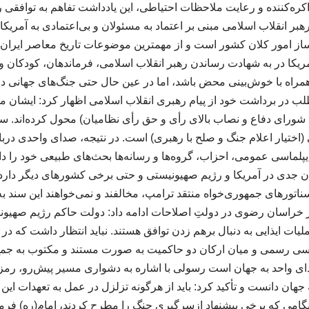
اکره‌کننده و رعایت ملاحظات احتیاطی، این یادداشت تفاهم به توافقی
 رهبر انقلاب اسلامی مبنی بر اعتماد به مسئولان و بی‌اعتمادی به آمریکا
‌ساز امور کلان کشور است و از مهمترین موضوعات تاریخ معاصر ایرا
ریکا در به شهادت رساندن رهبر انقلاب اسلامی، فرماندهان، کودکان و
د همراه با خوش‌بینی محض باشد، اما در عین حال حتی جنگ‌های جهانی د
لب در برداشت خود از پیام رهبری انقلاب اسلامی اظهار کرد: ایشان 
شورای دفاع و نصاب بالای رأی و حق رأی نظامیان) محول کرده‌اند. سن
ن اساسی (اختیار اعلام جنگ و صلح با رهبری) است. در نتیجه، صدای واحدی درب
پلماسی عمومی، احزاب، گروه‌ها و رسانه‌ها بحث‌های طبیعی خود را دار
ن جدی در آمریکا و رژیم صهیونیستی و حتی برخی کشورهای دیگر دارد.
اتورهای جمهوری‌خواه منتقد ترامپ، مخالفند و نمی‌خواهند این سند به
ار خراسان رضوی در دولتِ اصلاحات ادامه داد: دولت حاکم رژیم صهیونی
ملیات ایذایی به دنبال برهم زدن توافق هستند. نباید انتظار داشت که د
لماسی رسمی و میان ارکان دو حاکمیت به صورت مستند و مکتوب به جم
دای واحد به جهان است رسولی با اشاره به دشواری مسیر پیش‌رو، رمز پ
هان دانست و تأکید کرد: باید از هرگونه تزلزل در عمل به تعهدات این
ش قطعنامه ۵۹۸، هنگامی که برخی پیشنهاد ازسرگیری جنگ را مطرح کردند، امام(ره) 