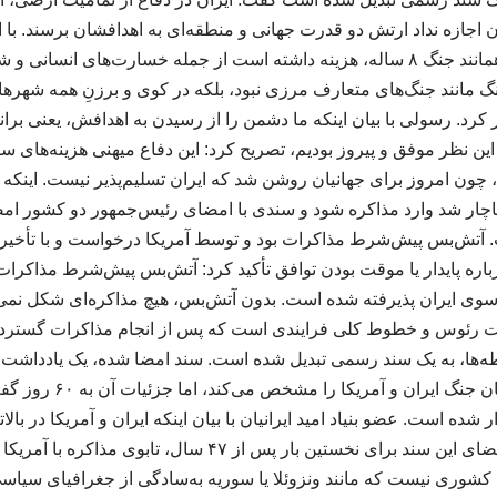
اجازه نداد ارتش دو قدرت جهانی و منطقه‌ای به اهدافشان برسند. با این
داشت که این موفقیت همانند جنگ ۸ ساله، هزینه‌ داشته است از جمله خسارت‌های ا
گ مانند جنگ‌های متعارف مرزی نبود، بلکه در کوی و برزنِ همه شهرها
کرد. رسولی با بیان اینکه ما دشمن را از رسیدن به اهدافش، یعنی برا
این نظر موفق و پیروز بودیم، تصریح کرد: این دفاع میهنی هزینه‌های س
ون امروز برای جهانیان روشن شد که ایران تسلیم‌پذیر نیست. اینکه 
ناچار شد وارد مذاکره شود و سندی با امضای رئیس‌جمهور دو کشور ام
ت. آتش‌بس پیش‌شرط مذاکرات بود و توسط آمریکا درخواست و با تأخیر 
ره پایدار یا موقت بودن توافق تأکید کرد: آتش‌بس پیش‌شرط مذاکرات ب
 سوی ایران پذیرفته شده است. بدون آتش‌بس، هیچ مذاکره‌ای شکل نمی
 رئوس و خطوط کلی فرایندی است که پس از انجام مذاکرات گسترده
است که کلیات و اصول پایان
 شده است. عضو بنیاد امید ایرانیان با بیان اینکه ایران و آمریکا در با
کردند، خاطرنشان کرد: امضای این سند برای نخستین بار پس از ۷
ان کشوری نیست که مانند ونزوئلا یا سوریه به‌سادگی از جغرافیای سیا