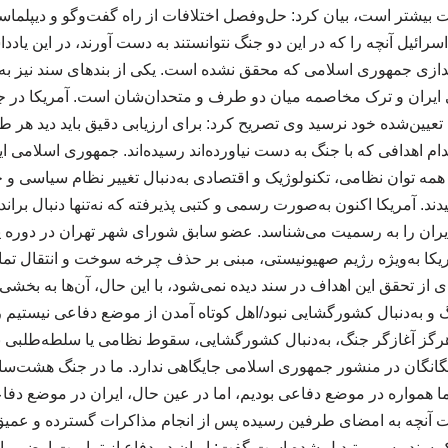
 بیشتر است، بیان کرد: حل‌وفصل اختلافات از راه گفت‌وگو و دیپلماسی
رائیل آنچه را که در این دو جنگ نتوانستند به دست آورند، در این یا
راندازی جمهوری اسلامی که محقق نشده است. یکی از بندهای سند نیز به
یران و ترک مخاصمه میان دو طرف و متحدان‌شان است. آمریکا در جنگ
تعیین‌شده خود نرسید وی تصریح کرد: برای ارزیابی دقیق باید دید هر
دام اهدافی که با جنگ به دست نیاورده‌اند رسیده‌اند. جمهوری اسلامی ای
ا همه توان نظامی، تکنولوژیک و اقتصادی به‌دنبال تغییر نظام سیاسی و حت
د. آمریکا اکنون به‌صورت رسمی و کتبی پذیرفته که نه‌تنها دنبال بران
ران را به رسمیت می‌شناسد. عضو سابق شورای شهر تهران در دوره پن
یکا به‌ویژه رژیم صهیونیستی، مبنی بر حذف چرخه سوخت و انتقال تمام 
ای از تحقق این اهداف در سند دیده نمی‌شود، با این حال، آن‌ها به بخش
جنگ و به‌دنبال کشورگشایی نبود/اهل کوتاه آمدن از موضع دفاعی نیستیم
ز آغازگر جنگ، به‌دنبال کشورگشایی، سقوط نظامی یا سلطه‌طلبی نب
ر جنگ ۴۰ روزه ما همواره در موضع دفاعی بودیم، اما در عین حال، ایران در موضع
 آنچه به امضای طرفین رسیده پس از انجام مذاکرات گسترده و عمی
 یک سند رسمی تبدیل شده است گفت: ایران در دفاع از تمامیت ارضی، 