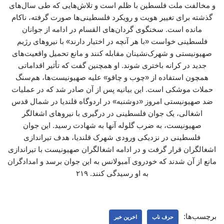
و مخالفت ملت فلسطین با ظلم است و تلاش‌هایی که طی سال‌های
گذشته برای تغییر هویت و رویکرد فلسطینی‌ها صورت گرفته، ناکام
مانده است. سخنگوی گردان‌های القسام در ادامه از جوانان
فلسطینی خواست «با هر آنچه در اختیار دارند» با نیروهای رژیم
صهیونیستی و شهرک‌نشینان مقابله کنند و مانع تحمیل واقعیت‌های
جدید در کرانه باختری شوند. او همچنین گفت که تأثیر اقداماتی
همچون استفاده از «چوب و چاقو» علیه صهیونیست‌ها، هم‌سنگ
حملات موشکی است. این بیانیه پس از آن صادر شد که در عملیات
ضد صهیونیستی امروز «دوشنبه» در اردوگاه قلندیا در شمال قدس
اشغالی، یک جوان فلسطینی در درگیری با نیروهای اشغالگر
صهیونیست، به ضرب گلوله آنها به شهادت رسید. این جوان
فلسطینی در نزدیکی ورودی شهرک قلندیا، هدف تیراندازی
اشغالگران قرار گرفت و در ادامه اشغالگران صهیونیست با تیراندازی
مانع از آن شدند که خودروی آمبولانس به این جوان برسد و امدادگران
به او رسیدگی کنند. ۲۱۹
برچسب‌ها:
حرف ناب
اخرین خبر