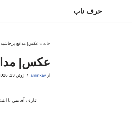
حرف ناب
پرش
به
محتوا
خانه
»
عکس| مدافع پرحاشیه ا
عکس| مداف
از
aminkav
ژوئن 23, 2026
عارف آقاسی با انتش