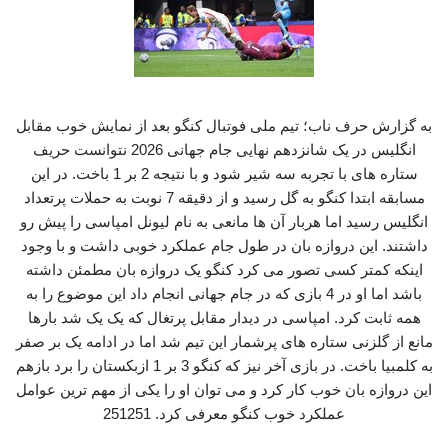
به گزارش حرف ناب؛ تیم ملی فوتبال کنگو بعد از نمایش خوب مقابل
انگلیس در یک شانزدهم نهایی جام جهانی 2026 نتوانست حریف
ستاره های با تجربه سه شیر شود و با نتیجه 2 بر 1 باخت. در این
مسابقه ابتدا کنگو به گل رسید و از دقیقه 7 نوبت به حملات پرتعداد
انگلیس رسید اما هربار آن ها مانعی به نام لیونل امپاسی را پیش رو
داشتند. این دروازه بان در طول جام عملکرد خوبی داشت و با وجود
اینکه کمتر کسی تصور می کرد کنگو یک دروازه بان مطمئن داشته
باشد اما او در 4 بازی که در جام جهانی انجام داد این موضوع را به
همه ثابت کرد. امپاسی در دیدار مقابل پرتغال که یک یک شد بارها
مانع از گلزنی ستاره های پرشمار این تیم شد اما در ادامه یک بر صفر
به کلمبیا باخت. در بازی آخر نیز که کنگو 3 بر 1 ازبکستان را برد بازهم
این دروازه بان خوب کار کرد و می توان او را یکی از مهم ترین عوامل
عملکرد خوب کنگو معرفی کرد. 251251