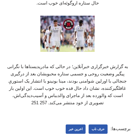
حال ستاره اروگوئه‌ای خوب است.
به گزارش خبرگزاری خبرآنلاین؛ در حالی که مادریدیستاها با نگرانی
پیگیر وضعیت روحی و جسمی ستاره محبوبشان بعد از درگیری
جنجالی با اورلین شوامنی بودند، مینا بونینو با انتشار یک استوریِ
غافلگیرکننده، نشان داد حال فده خوب خوب است. این اولین بار
است که والورده بعد از ماجرای والدبباس و آسیب‌دیدگی‌اش،
تصویری از خود منتشر می‌کند. 257 251
برچسب‌ها:
حرف ناب
اخرین خبر