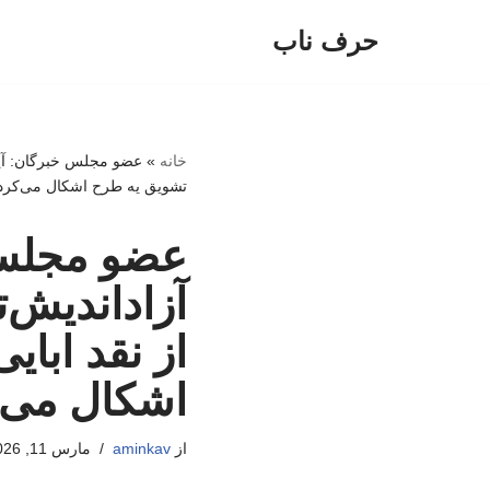
حرف ناب
پرش
به
محتوا
خانه
»
عضو مجلس خبرگان: آیت‌ا
تشویق یه طرح اشکال می‌کرد
عضو مجلس خ
آزاداندیش‌ت
از نقد ابا
اشکال می‌
از
aminkav
مارس 11, 2026