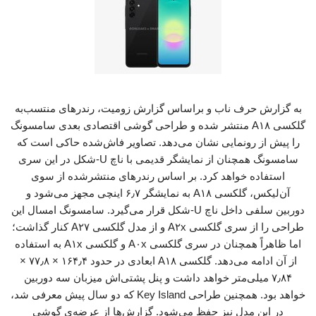
به گزارش حرف ناب و براساس گزارش زومیت، رندرهای منتسب‌به
گلکسی A۱۸ منتشر شده و طراحی گوشی اقتصادی بعدی سامسونگ
را پیش از رونمایی نشان می‌دهد. تصاویر فاش‌شده حاکی است که
سامسونگ همچنان از نمایشگر قدیمی با ناچ U-شکل در این سری
استفاده خواهد کرد. بر اساس رندرهای منتشرشده از سوی
آن‌لیکس، گلکسی A۱۸ به نمایشگر ۶٫۷ اینچی مجهز می‌شود و
دوربین سلفی داخل ناچ U-‌شکل قرار می‌گیرد. سامسونگ امسال این
طراحی را از سری گلکسی A۲x و از مدل گلکسی A۲۷ کنار گذاشت؛
اما ظاهراً همچنان در سری گلکسی A۰x و گلکسی A۱x به استفاده
از آن ادامه می‌دهد. گلکسی A۱۸ ابعادی در حدود ۱۶۴٫۴ × ۷۷٫۸ ×
۷٫۸۴ میلی‌متر خواهد داشت و پنل پشتی‌اش میزبان سه دوربین
خواهد بود. همچنین طراحی Key Island که دو سال پیش معرفی شد،
در این مدل نیز حفظ می‌شود. گزارش‌ها از عرضه‌ی گوشی