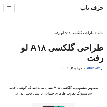
حرف ناب
پرش
به
محتوا
خانه
»
طراحی گلکسی A۱۸ لو رفت
طراحی گلکسی A۱۸ لو
رفت
از
aminkav
جولای 8, 2026
تصاویر منسوب‌به گلکسی A۱۸ نشان می‌دهند که گوشی جدید
سامسونگ تفاوت ظاهری چندانی با نسل فعلی ندارد.