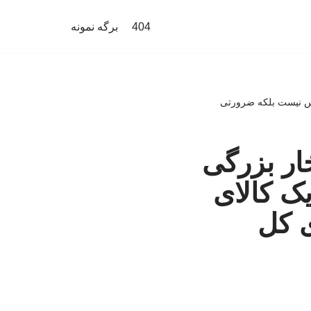
404
برگه نمونه
وکس نیست بلکه ضرورتی
خار بزرگی
یک کالای
 کل