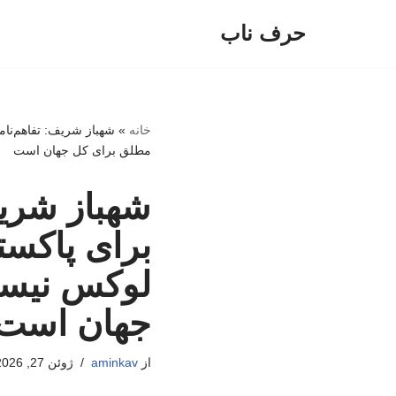
حرف ناب
پرش
به
محتوا
خانه
»
شهباز شریف: تفاهم‌نام
مطلق برای کل جهان است
شهباز شریف:
برای پاکست
لوکس نیست
جهان است
از
aminkav
ژوئن 27, 2026