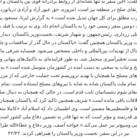
 گفت: «این سفر نه تنها نشانه‌ای از روابط برادرانه قوی بین پاکستان و ا
قای صلح در منطقه نیز است. امروزه، حق عبور آزاد و آزادی دریانور
رت مطلق برای کل جهان تبدیل شده است.» به گزارش ایرنا، مسعود پ
ن، روز سه‌شنبه ۲ تیر، دومین سفر رسمی خود را به پاکستان انجام داد. وی به ترتیب ب
ی زرداری، رئیس‌جمهور، و شهباز شریف، نخست‌وزیر پاکستان، دیدار
 وزیر پاکستان همچنین گفت: «پاکستان در حال گذر از مناقشات و چا
اک از تهدیدات بین‌المللی و داخلی مشخص می‌شود. همسایه شرقی ما، 
 تحقیرآمیزی متحمل شد، به طور فزاینده‌ای به تاکتیک‌های پنهانی و اس
 و ثبات به سختی به دست آمده در کشورمان متوسل شده است.» به ن
روهای مسلح ما همچنان با تهدید تروریسم تحت حمایت خارجی که از م
. تمام ملت پاکستان شانه به شانه با نیروهای مسلح ایستاده است. تمام
ای شوم دشمنانمان ثابت قدم است، در حالی که همچنان به دنبال صلح
لافات باقی مانده است.» شریف همچنین تاکید کرد که پاکستان همچنان د
ا و فلسطینی‌ها مصمم است. وی اطمینان داد که اسلام آباد «کاملا متع
ی قدرتمند و مؤثر است که نه تنها قادر به تضمین دفاع ملی کشور است،
ایی وسیع‌تر نیز عمل می‌کند.» خواجه آصف، وزیر دفاع و عطاءالله طرا
نیز در این سفر، نخست وزیر پاکستان را همراهی کردند. ۴۲/۴۲