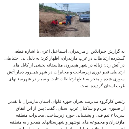
به گزارش خبرآنلاین از مازندران، اسماعیل اعزی با اشاره قطعی
گسترده ارتباطات در غرب مازندران، اظهار کرد: به دلیل بی احتیاطی
در آتش زدن زباله در شهر هچیرود، متاسفانه بخشی از کابل های
ارتباطی فیبر نوری زیرساخت و مخابرات در شهر هچیرود دچار آتش
سوزی شده و منجر به قطع ارتباطات ثابت و سیار در شهرستانهای
غرب استان گردیده است.
رئیس کارگروه مدیریت بحران حوزه فاوای استان مازندران با تقدیر
از صبوری مردم و ساکنان غرب استان، گفت: پس از این اتفاق
سریعا ۷ تیم فنی و پشتیبانی حوزه زیرساخت، مخابرات منطقه
مازندران و مجموعه های نوشهر و شهرستانهای همجوار به منطقه
اعزام و پس از تلاش فراوان و انجام ترمیم و تعویض خطوط فیبر