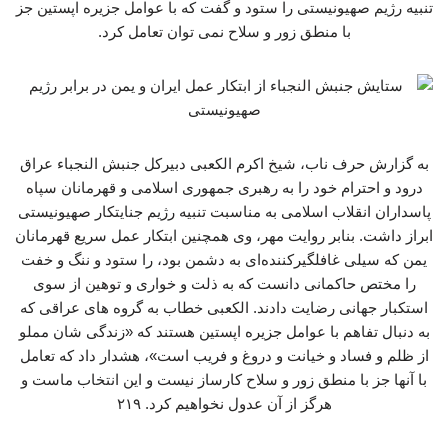
تنبیه رژیم صهیونیستی را ستود و گفت که با عوامل جزیره اپستین جز
با منطق زور و سلاح نمی توان تعامل کرد.
به گزارش حرف ناب، شیخ اکرم الکعبی دبیرکل جنبش النجباء عراق
درود و احترام خود را به رهبری جمهوری اسلامی و قهرمانان سپاه
پاسداران انقلاب اسلامی به مناسبت تنبیه رژیم جنایتکار صهیونیستی
ابراز داشت. بنابر روایت مهر، وی همچنین ابتکار عمل سریع قهرمانان
یمن که سیلی غافلگیرکننده‌ای به دشمن بود، را ستود و ننگ و خفت
را مختص حاکمانی دانست که به ذلت و خواری و توهین از سوی
استکبار جهانی رضایت دادند. الکعبی خطاب به گروه های عراقی که
به دنبال تفاهم با عوامل جزیره اپستین هستند که «زندگی شان مملو
از ظلم و فساد و خیانت و دروغ و فریب است»، هشدار ‌داد که تعامل
با آنها جز با منطق زور و سلاح کارساز نیست و این انتخاب ماست و
هرگز از آن عدول نخواهیم کرد. ۲۱۹