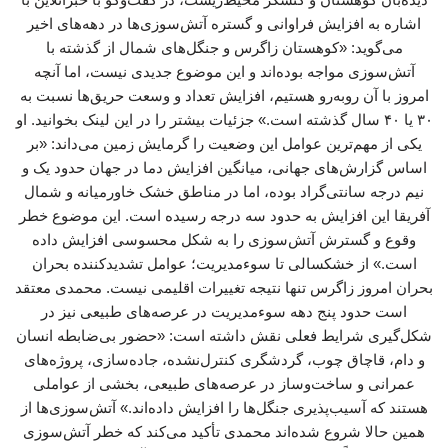
اشاره به افزایش فراوانی و گستره آتش‌سوزی‌ها در دهه‌های اخیر
می‌گوید: «کوهستان زاگرس و جنگل‌های شمال از گذشته با
آتش‌سوزی مواجه بوده‌اند و این موضوع جدیدی نیست، اما آنچه
امروز با آن روبه‌رو هستیم، افزایش تعداد و وسعت حریق‌ها نسبت به
۳۰ یا ۴۰ سال گذشته است.» جزئیات بیشتر را در این لینک بخوانید. او
یکی از مهم‌ترین عوامل این وضعیت را گرمایش زمین می‌داند: «بر
اساس گزارش‌های جهانی، میانگین افزایش دما در جهان حدود یک و
نیم درجه سانتی‌گراد بوده، اما در مناطق خشک خاورمیانه و شمال
آفریقا این افزایش به حدود سه درجه رسیده است. این موضوع خطر
وقوع و گسترش آتش‌سوزی را به شکل محسوسی افزایش داده
است.» از خشکسالی تا سوءمدیریت؛ عوامل تشدیدکننده بحران
بحران امروز زاگرس تنها نتیجه تغییرات اقلیمی نیست. محمدی معتقد
است حدود پنج دهه سوءمدیریت در عرصه‌های طبیعی نیز در
شکل‌گیری شرایط فعلی نقش داشته است: «حضور بی‌ضابطه انسان
و دام، قاچاق چوب، گردشگری کنترل‌نشده، جاده‌سازی، پروژه‌های
عمرانی و ساخت‌وساز در عرصه‌های طبیعی، بخشی از عواملی
هستند که آسیب‌پذیری جنگل‌ها را افزایش داده‌اند.» آتش‌سوزی‌ها از
همین حالا شروع شده‌اند محمدی تأکید می‌کند که خطر آتش‌سوزی