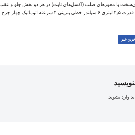
سخت با محورهای صلب (اکسل‌های ثابت) در هر دو بخش جلو و عقب ق
ر چرخ محرک (۴WD) ۲۲۷۳۲۲
خرین خبر
بنویسید
ید
وارد بشوید
.