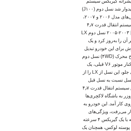
ک و سیستم ۴WD متصل شده بود. نوع پیشرانه گیربکس سیستم
انتقال قدرت ۵٫۷ لیتری V۸ بنزینی ۶ سرعته اتوماتیک چهار چرخ محرک (۴WD) وقتی لکسوس امیدوار شد نسل دوم (J۱۰۰)
– فیس‌لیفت دوم | ۲۰۰۶-۲۰۰۷ دومین بازنگری و به‌روزرسانی لکسوس LX نسل J۱۰۰ برای سال‌های مدل ۲۰۰۶ و ۲۰۰۷،
ظاهر خودرو را بار دیگر با طراحی جدید چراغ‌ها و جلوپنجره مدرن کرد. نوع پیشرانه گیربکس سیستم انتقال قدرت ۴٫۷
لیتری V۸ بنزینی ۵ سرعته اتوماتیک چهار چرخ محرک (۴WD) نسل دوم (J۱۰۰) – فیس‌لیفت اول | ۲۰۰۳-۲۰۰۵ نسل دوم LX
ی مدل ۲۰۰۳ تا ۲۰۰۵ تجربه کرد که ظاهر آن را به‌روز کرد و یک
وتور V۸ به تنها پیشرانه قابل سفارش برای این خودرو تبدیل
شد. نوع پیشرانه گیربکس سیستم انتقال قدرت ۴٫۷ لیتری V۸ بنزینی ۵ سرعته اتوماتیک چهار چرخ محرک (۴WD) نسل دوم
(J۱۰۰) | ۱۹۹۸-۲۰۰۲ یک اتاق و بدنه کاملا جدید برای نسل دوم لکسوس LX معرفی شد که در کنار موتور V۶ قبلی، یک
موتور ۴٫۷ لیتری V۸ را نیز به گزینه‌ها اضافه کرد. بهره‌مندی از سیستم تعلیق مستقل در چرخ‌های جلو، این نسل از LX را از
 نسل نسبت به نسل قبل
فروش بهتری داشت و لکسوس را به ادامه روند تولید این مدل امیدوار کرد. نوع پیشرانه گیربکس سیستم انتقال قدرت ۴٫۷
ی ۴ سرعته اتوماتیک چهار چرخ محرک (۴WD) ورود لندکروزر به باشگاه لاکچری‌ها
ل (J۸۰) | ۱۹۹۶-۱۹۹۷ نخستین نسخه از لکسوس LX (سری J۸۰) برای سال مدل ۱۹۹۶ روی کار آمد. این خودرو به
لکسوس انتظار می‌رفت، ویژگی‌های
لوکس‌تری داشت. این خودرو نیروی خود را از یک پیشرانه ۴٫۵ لیتری ۶ سیلندر خطی می‌گرفت که با یک گیربکس ۴ سرعته
ین پوسته لوکس، همچنان یک