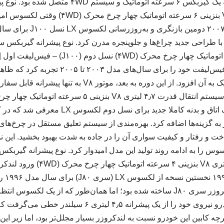
۳۸۳ اسب بخار بود که به یک گیربکس ۶ سرعته اتوماتی
اولین فیس‌لیفت از دو فیس‌لیفت خود را برای سال‌ها
گیربکس ۵ سرعته اتوماتیک به آن افزود. از این دوره به بعد، م
ت و رفتار و کیفیت سواری آن را در جاده به شدت بهبود بخشید. این
لیتری V۶ بنزینی / ۴٫۷ لیتری V۸ بنزین
نسل او
شدت بر پایه تویوتا لندکروزر سری J۸۰ ساخته شده بود؛ اما همان‌طور که از یک 
چه کابین این خودرو نسبت به لندکروزر بسیار مجلل‌تر بود، اما زیر ا