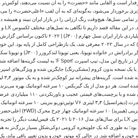
فدار است و القابی مانند «حضرت» را به آن نسبت می‌دهند، لوکس‌تر و 
تری برخوردار می‌شود، به‌گونه‌ای که به آن لقب «اعلی‌حضرت» را می‌د
عث شد تا لکسوس LX در تمامی نسل‌ها، هیچ‌وقت رنگ ارزانی را در بازار ایران نبیند و همی
و دست‌نیافت
همچنین برای نخستین بار در تاریخ این مدل، تیپ اسپرت 'F Sport'
به‌تازگی وارد بازار ایران شده و با برچسب‌ه
۳٫۴ لیتری V۶ توئین‌توربو بنزینی (ه
دوم | ۲۰۱۶-۲۰۲۱ لکسوس LX برای سال‌های مدل ۲۰۱۶ تا ۲۰۲۱ یک 
بود؛ به طوری که یک جلوپنجره کرومی دوکی‌شکلِ بسیار بزرگ‌تر به همر