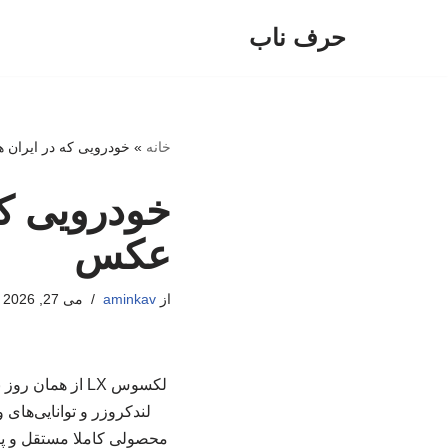
حرف ناب
پرش
به
محتوا
خانه
»
خودرویی که در ایران ه
خودرویی که 
عکس
از
aminkav
می 27, 2026
لکسوس LX از هم
محصولی کاملا مستقل و پر