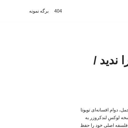
404
برگه نمونه
 ندید /
مل، دوام افسانه‌ای تویوتا
فرود را ارائه می‌کرد. حالا پس از نزدیک به سه دهه، LX از یک نسخه لوکسِ لندکروزر به
 فلسفه اصلی خود را حفظ