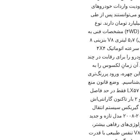
ه کار گرفته شد. این چهره از نسل سوم LX به دلیل محدودیت واردات خودروهای
یی که مخصوص سفارت بودند و می‌توانستند پس از طی
یطی پلاک ملی دریافت کنند، در بازار حضور پیدا کردند و هم‌اکنون قیمتی فراتر ۶۵ میلیارد تومان دارند. نوع
پیشرانه گیربکس سیستم انتقال قدرت ۵٫۷ لیتری V۸ بنزینی ۸ سرعته اتوماتیک چهار چرخ محرک (۴WD) مشخصات فنی به
تفکیک تیپ‌ها تیپ خودرو پیشرانه گیربکس دیفرانسیل J۲۰۰ LX ۵۷۰ Two Row (دو ردیف صندلی) ۵٫۷ لیتری V۸ بنزینی ۸
سرعته اتوماتیک ۴X۴ J۲۰۰ LX ۵۷۰ Three Row (سه ردیف صندلی) ۵٫۷ لیتری V۸ بنزینی ۸ سرعته اتوماتیک ۴X۴
۲ تغییرات اعمال‌شده روی لکسوس LX برای سال مدل ۲۰۱۳، این خودرو را برای رقابت در چند
 آن زمانِ لکسوس را به
این چهره، ورود پررنگ‌تری
 به چیزی کرد که امروز می‌شناسیم. وضع قانون منع
واردات خودروهای لوکس (بالای ۲۵۰۰ سی‌سی) در سال‌های واردات این خودرو، موجب شد که LX۵۷۰ فقط در حد فاصل
سال‌های ۲۰۱۲ تا ۲۰۱۳ به ایران وارد شود. با اینکه این نسل هم‌اکنون بیش از ۱۳ سال سن دارد و ۲ بار تاکنون گارانتی‌اش
رد تومان دارد. نوع پیشرانه گیربکس سیستم انتقال
قدرت ۵٫۷ لیتری V۸ بنزینی ۶ سرعته اتوماتیک چهار چرخ محرک (۴WD) نسل سوم (J۲۰۰) | ۲۰۰۸-۲۰۱۱ مدل تازه و جدید
 که تکنولوژی‌های رفاهی بیشتر،
راحتی بالاتر و هندلینگ جاده‌ای بهتری را به ارمغان آورد. این خودرو مجهز به یک موتور ۵٫۷ لیتری V۸ تنفس طبیعی با قدرت