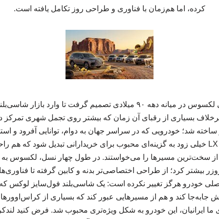
کرده، اما هم‌زمان با فناوری و طراحی روز تکامل یافته است.
امیرمسعود عابدین: وقتی لکسوس در میانه دهه ۹۰ میلادی تصمیم گرفت تا و
اخته شد؛ خودرویی که در سراسر جهان به دوام، توانایی آفرود و اس
همین ترکیب باعث شد تا LX خیلی زود به گزینه‌ای محبوب برای خریدارانی تبدیل شود ک
از سخت‌ترین مسیرها را می‌خواستند. در طول چهار نسل، لکسوس به 
 از لندکروزر بیشتر کرد؛ از طراحی اختصاصی‌تر بدنه و کابین گرفته تا فناوری
 اصلی خودرو هرگز تغییر نکرده است: یک شاسی‌بلند فول‌سایز لوکس که 
ایش جابه‌جا کند و هم از مسیرهایی عبور کند که بسیاری از کراس‌اوو
رای ما ایرانیان، این خودرو به شکل ویژه‌تری محبوب شد. فرض کنید لند