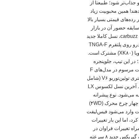
جذاب‌تر شود؛ طبیعتا از
هند! همین محبوبیت زیاد
شه در رده‌های قیمتی بسیار بالا
نی باقی‌ بماند. در این مقاله قصد داریم تا نگاهی به نسل‌های مختلف لکسوس LX و سابقه حضور آن در بازار
ایران بیندازیم. غول ۱۱۰ میلیاردی بازار ایران نسل چهارم (J۳۰۰) | ۲۰۲۲ تاکنون براساس گزارش carbuzz، نسل کاملا جدید
لکسوس LX (سری J۳۰۰) که در سال ۲۰۲۲ معرفی شد، یک بازطراحی کامل از پایه بود. این خودرو روی پلتفرم TNGA-F
تویوتا ساخته شده که با دیگر برادرانش در خانواده تویوتا، یعنی تویوتا لندکروزر (J۳۰۰) و تویوتا سکویا (XK۸۰) مشترک است.
 به لیست گزینه‌ها اضافه شد؛ در این تیپ، جلوپنجره
کرومی و دوکی‌شکلِ جلو با یک نسخه بدون کروم (مشکی‌رنگ) جایگزین شده و ویژگی‌های اسپرت مرسوم در مدل‌های F
Sport لکسوس به آن اضافه شده است. گزینه‌های پیشرانه نیز کوچک‌تر شده و به یک موتور ۳٫۴ لیتری توئین‌توربو V۶ (شامل
یک مدل هیبریدی) محدود شده است. هر دو مدل از یک گیربکس ۱۰ سرعته اتوماتیک بهره می‌برند. آخرین نسل لکسوس LX
ای قیمتی عجیب و باورنکردنی ۱۱۰ میلیاردی عرضه می‌شود. نوع پیشرانه
گیربکس سیستم انتقال قدرت (دیفرانسیل) ۳٫۴ لیتری V۶ توئین‌توربو بنزینی ۱۰ سرعته اتوماتیک چهار چرخ محرک (۴WD)
یبرید) ۱۰ سرعته اتوماتیک چهار چرخ محرک (۴WD) اعلی‌حضرت وارد می‌شود فیس‌لیفت
فیس‌لیفت دیگر را تجربه کرد، اما این بار تغییرات
اه تغییرات فراوان در
طراحی ظاهری و کابین به خودرو اضافه شد. در حالی که موتور خودرو بدون تغییر باقی ماند، یک گیربکس جدید ۸ سرعته