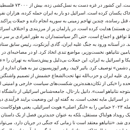
سراسر منطقه کرده است. این 
 خاک یکسان کرده است. اسرائیل دو بار به ایران حمله کرده، هزاران نفر ر
ه قتل رسانده، چندین تهاجم زمینی به سوریه انجام داده و حملات پراکنده‌
ران هستند) هدایت کرده است. در پارلمان پر از مرزبندی و اختلاف اسرائ
توافق و اجماع است، حتی اگر سیاستمداران به طور انفرادی بر سر نحو
د. در آستانه ورود به جنگ علیه ایران، گادی آیزنکوت، رئیس سابق ست
امین نتانیاهو، نخست‌وزیر، مواضع تندی اتخاذ کرد. او در مصاحبه‌ای د
 و اسرائیل به ایران، این حملات بی‌دلیل و پیش‌دستانه به تهران را «عا
شمن» توصیف کرد. یائیر لاپید، رهبر اپوزیسیون نیز به همان اندازه از
یری علیه ایران و حزب‌الله تنها تحت‌الشعاع خشمش از تصمیم واشنگتن ب
حده را «یکی از تکان‌دهنده‌ترین شکست‌های سیاست خارجی و امنیتی اسر
وجه نتانیاهو است». دانیل بار-تال، جامعه‌شناس اسرائیلی از دانشگاه 
در اسرائیل مایه تعجب است. به گفته او، این وضعیت برایند فرآیندی د
جامعه اسرائیل است که حمله ۲۰۲۳ حماس را به «لنگر اصلی» هویت اسرائیلی، یعنی هولو
یک رویداد هولناکِ مستقل، بلکه به عنوان جدیدترین فصل از یک داستان ب
دی شد. «نتانیاهو معتقد است تا زمانی که جنگی در جریان دارد، می‌توان