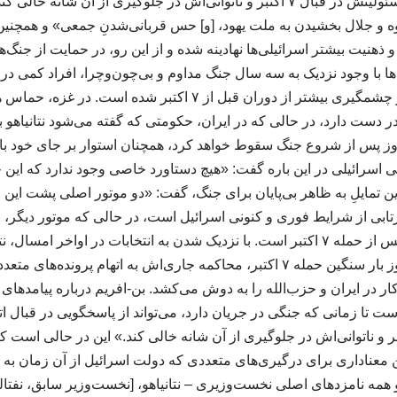
اتهامات فساد خود و نیز مسئولیتش در قبال ۷ اکتبر و ناتوانی‌اش در جلوگیری از آن
 و جلال بخشیدن به ملت یهود، [و] حس قربانی‌شدنِ جمعی» و همچنی
 ذهنیت بیشتر اسرائیلی‌ها نهادینه شده و از این رو، در حمایت از جنگ
ا با وجود نزدیک به سه سال جنگ مداوم و بی‌چون‌وچرا، افراد کمی در اس
امنیت این کشور به طور چشمگیری بیشتر از دوران قبل از ۷ اکتبر 
ر دست دارد، در حالی که در ایران، حکومتی که گفته می‌شود نتانیاهو 
ز پس از شروع جنگ سقوط خواهد کرد، همچنان استوار بر جای خود با
هی اسرائیلی در این باره گفت: «هیچ دستاورد خاصی وجود ندارد که این 
این تمایلِ به ظاهر بی‌پایان برای جنگ، گفت: «دو موتور اصلی پشت این 
ازتابی از شرایط فوری و کنونی اسرائیل است، در حالی که موتور دیگر، بازت
آگاهی و روان اسرائیلی‌ها پس از حمله ۷ اکتبر است. با نزدیک شدن به انتخابات در اواخ
انتخاباتی می‌شود که هنوز بار سنگین حمله ۷ اکتبر، محاکمه جاری‌اش به اتهام 
ست تا زمانی که جنگی در جریان دارد، می‌تواند از پاسخگویی در قبال ا
یتش در قبال ۷ اکتبر و ناتوانی‌اش در جلوگیری از آن شانه خالی کند.» این در حالی اس
عناداری برای درگیری‌های متعددی که دولت اسرائیل از آن زمان به راه 
 همه نامزدهای اصلی نخست‌وزیری – نتانیاهو، [نخست‌وزیر سابق، نفتال