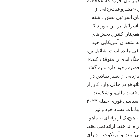
 شانه خالی کندبار-تال افزود که «عادلانه
ن «مشروعیت‌زدایی از
‌های اسرائیل نقش داشته
رائیل بر این باورند که
شده است. در غزه، حماس همچنان کنترل بخش‌های
به متحدان آمریکایی خود
قی مانده است. شائیل بن-
جنگ ابدی را متوقف کند.»
قضیه وجود دارد.» به گفته
ابی از تغییر بنیادین در
ر امسال، نتانیاهو در حالی وارد کارزار
پرونده‌های متعدد فساد مالی، و شکست
ظاهری‌اش در تمام کردن کار در ایران و حزب‌الله را به دوش می‌کشد. بن-افریم درباره پیامدهای سیاسی فوری حمله ۲۰۲۳
تهامات فساد خود و نیز
ت که هیچ‌یک از رقبای نتانیاهو
انداخته، ارائه نمی‌دهند.
ی] بنت و آیزنکوت – دارای