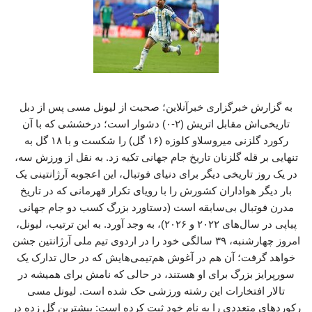
به گزارش خبرگزاری خبرآنلاین؛ صحبت از لیونل مسی پس از دبل
تاریخی‌اش مقابل اتریش (۲-۰) دشوار است؛ درخششی که با آن
رکورد گلزنی میروسلاو کلوزه (۱۶ گل) را شکست و با ۱۸ گل به
تنهایی بر قله گلزنان تاریخ جام جهانی تکیه زد. به نقل از ورزش سه،
در یک روز تاریخی دیگر برای دنیای فوتبال، این اعجوبه آرژانتینی یک
بار دیگر هواداران کشورش را با رویای تکرار قهرمانی که در تاریخ
مدرن فوتبال بی‌سابقه است (دستاورد بزرگ کسب دو جام جهانی
پیاپی در سال‌های ۲۰۲۲ و ۲۰۲۶)، به وجد آورد. به این ترتیب، لیونل،
امروز چهارشنبه، ۳۹ سالگی خود را در اردوی تیم ملی آرژانتین جشن
خواهد گرفت؛ آن هم در آغوش هم‌تیمی‌هایش که در حال تدارک یک
سورپرایز بزرگ برای او هستند، در حالی که نامش برای همیشه در
تالار افتخارات این رشته ورزشی حک شده است. لیونل مسی
رکوردهای متعددی را به نام خود ثبت کرده است: بیشترین گل زده در