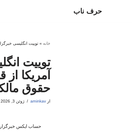
حرف ناب
پرش
به
محتوا
خانه
»
توییت انگلیسی خبرگزا
توییت انگ
آمریکا از 
حقوق مالک
از
aminkav
ژوئن 3, 2026
حساب ایکس خبرگزاری ص