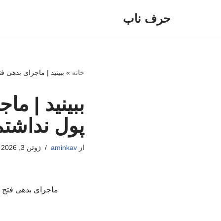
حرف ناب
پرش
به
محتوا
خانه
»
ببینید | ماجرای بدهی ف
ببینید | ما
پول نداشت
از
aminkav
ژوئن 3, 2026
ماجرای بدهی فتح ال