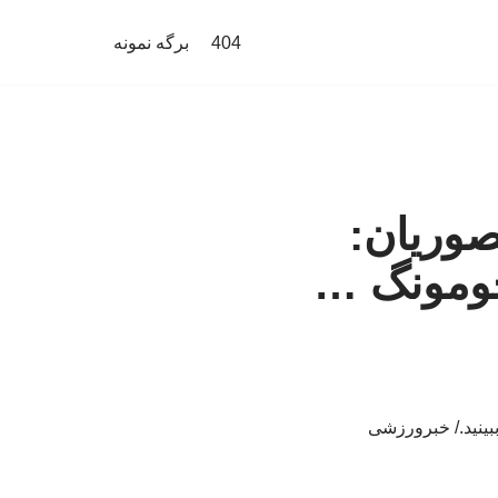
404
برگه نمونه
نصوریان:
جومونگ …
ببینید./ خبرورزشی