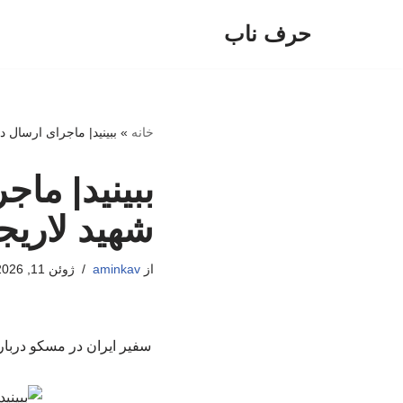
حرف ناب
پرش
به
محتوا
خانه
»
ببینید| ماجرای ارسال 
ببینید| ما
شهید لاریج
از
aminkav
ژوئن 11, 2026
سفیر ایران در مسکو دربار