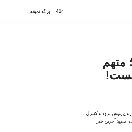
404
برگه نمونه
؛ متهم
شست!
روی پلیس برود و کنترل
. منبع: آخرین خبر