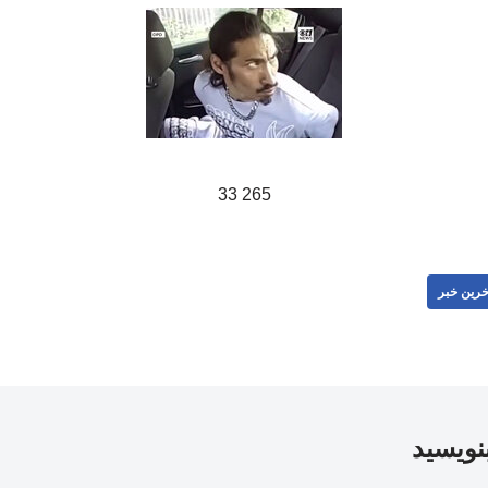
265 33
خرین خبر
بنویسید