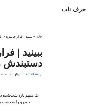
حرف ناب
پرش
به
محتوا
خانه
»
ببینید | فرار هالیوود
ببینید | فر
دستبندش ر
از
aminkav
ژوئن 8, 2026
یک متهم بازداشت‌شده در
خودرو را به دست بگ