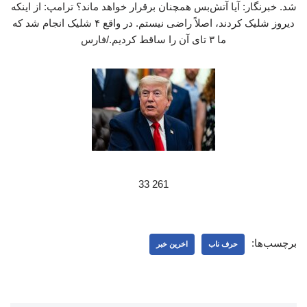
شد. خبرنگار: آیا آتش‌بس همچنان برقرار خواهد ماند؟ ترامپ: از اینکه
دیروز شلیک کردند، اصلاً راضی نیستم. در واقع ۴ شلیک انجام شد که
ما ۳ تای آن‌ را ساقط کردیم./فارس
261 33
برچسب‌ها:
حرف ناب
اخرین خبر