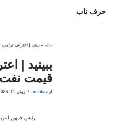
حرف ناب
پرش
به
محتوا
خانه
»
ببینید | اعتراف ترامپ
ببینید | اع
قیمت نفت د
از
aminkav
ژوئن 11, 2026
رئیس جمهور آمریکا