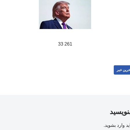
261 33
خرین خبر
بنویسید
ید
وارد بشوید
.