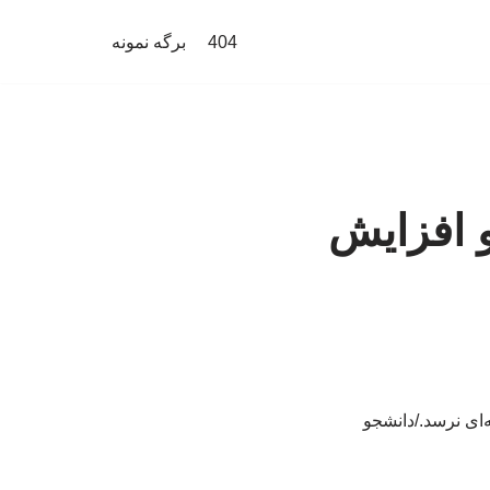
404
برگه نمونه
و افزایش
‌ای نرسد./دانشجو