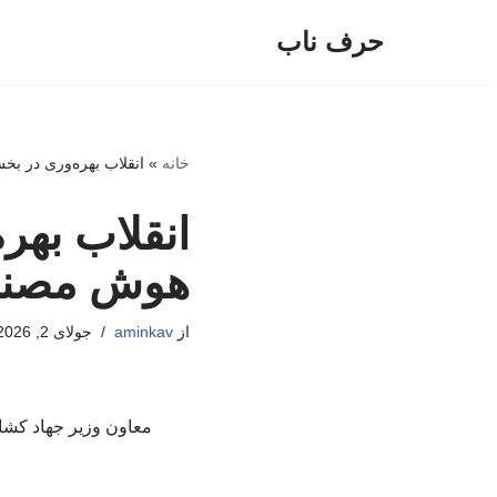
حرف ناب
پرش
به
محتوا
خانه
»
انقلاب بهره‌وری در ب
انقلاب بهر
هوش مصن
از
aminkav
جولای 2, 2026
معاون وزیر جهاد کشا