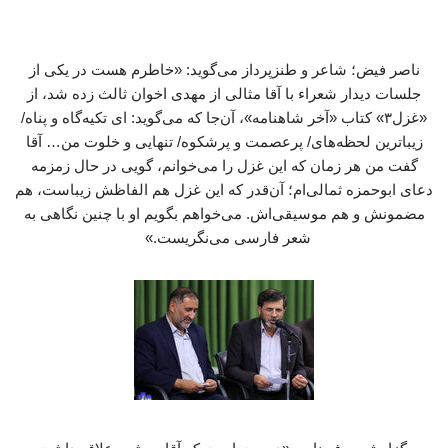
ناصر فیض؛ شاعر و طنزپرداز می‌گوید: «خاطرم هست در یکی از
جلسات دیدار شعراء با آقا مثالی از مهدی اخوان ثالث زده شد، از
«غزل۳» کتاب «آخر شاهنامه»، آن‌جا که می‌گوید: ای تکیه‌گاه و پناه/
زیباترین لحظه‌های/ پرعصمت و پرشکوه/ تنهایی و خلوت من… آقا
گفت من هر زمان که این غزل را می‌خوانم، گویی در حال زمزمه
دعای ابوحمزه ثمالی‌ام؛ آن‌قدر که این غزل هم الفاظش زیباست، هم
مضمونش و هم موسیقی‌اش. می‌خواهم بگویم او با چنین نگاهی به
شعر فارسی می‌نگریست.»