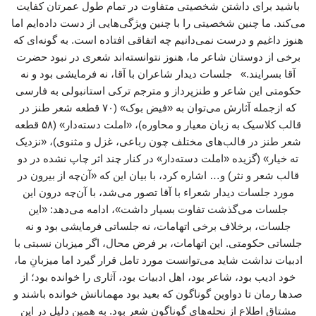
باشید برای داشتن شخصیتی متفاوت در تمام طول عمرتان کفایت
می‌کند. ما چنین شخصیتی را با چنین ویژگی‌هایی از دست داده‌ایم اما
هنوز داغیم و درست نمی‌دانیم چه اتفاقی افتاده است. به گونه‌ای که
برخی از دوستان شاعر ما، هنوز نتوانسته‌اند شعری در نبود حضرت
آقا بسرایند.» جلسات دیدار شاعران با آقا، نه فرمایشی بود و نه
حکومتی این شاعر و طنزپرداز و مترجم ترکی استانبولی به فارسی
که ازجمله آثارش می‌توان به «فیض بوک» (۷۰ قطعه شعر طنز در
قالب کلاسیک به زبان معیار و محاوره‌)، «املت دسته‌دار» (۵۸ قطعه
شعر طنز در قالب‌های مختلف چون رباعی، غزل و مثنوی)، «نزدیک
ته خیار» (گزیده «املت ‌دسته‌دار» در کنار چند اثر چاپ ‌نشده در دو
قالب شعر و نثر) و… اشاره کرد، با بیان این که «آن‌چه از بیرون در
مورد جلسات دیدار شعراء با آقا تصور می‌شد، با آن‌چه درون این
جلسات می‌گذشت تفاوت بسیار داشت»، ادامه می‌دهد: «این
جلسات، برخلاف برخی اتهامات، نه جلساتی فرمایشی بود و نه
جلساتی حکومتی. این اتهامات، بر فرض محال، اگر میزبان نسبتی با
ادبیات نداشت شاید می‌توانست مورد تامل قرار گیرد اما میزبانِ ما،
خود ادیب بود، شاعر بود، اهل ادبیات بود، آثاری را خوانده بود؛ از
صدها رمان تا دواوین گوناگون که بعید بود مهمانانش خوانده باشند و
مشتاق اطلاع از نحله‌های گوناگون شعر بود. به همین دلیل در این