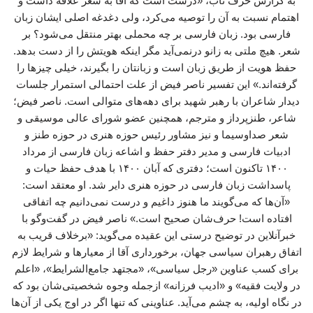
به گزارش حرف ناب، «درست است که آقا به شعر علاقه داشت و
اهتمام نسبت به آن را توصیه می‌کرد، ولی دغدغه اصلی ایشان زبان
فارسی بود. زبان فارسی بر چه محملی بهتر منتقل می‌شود؟ بر
شعر. هیچ ملتی به زانو درنمی‌آید مگر اینکه هویتش را از دست بدهد.
حفظ هویت از طریق زبان است و زبانتان را بگیرند، خیلی چیزها را
گرفته‌اند.» این تفسیر ناصر فیض از علت احتمالی استمرار جلسات
دیدار شاعران با رهبر شهید برای دهه‌های متوالی است. ناصر فیض؛
شاعر، طنزپرداز و مترجم، همچنین عضو شورای عالی موسیقی و
شعر صداوسیما و نیز مشاور رئیس حوزه هنری در حوزه طنز و
ادبیات فارسی و مدیر دفتر حفظ و اشاعه زبان فارسی از مرداد
۱۴۰۰ تاکنون است؛ دفتری که آبان ۱۴۰۰ با هدف حفظ حیات و
پاسداشت زبان فارسی در حوزه هنری دایر شد. او معتقد است:
«آن‌ها که می‌گویند ما هنوز داغیم و درست نمی‌دانیم چه اتفاقی
افتاده است! حرف‌شان صحیح است.» ناصر فیض در گفت‌وگو با
خبرآنلاین در توضیح درستی این عقیده می‌گوید: «برخلاف قریب به
اتفاق رهبران سیاسی جهان، برخورداری آقا از معیارها و شرایط لازم
برای کسب عناوین «رجل سیاسی»، «مجتهد جامع‌الشرایط»، «اعلم
در ولایت فقیه» و «ادیب فرزانه» ازجمله وجوه شخصیتی‌شان بود که
در نگاه اولیه، به چشم می‌آید. عناوینی که تنها اگر در اوج یکی از آن‌ها